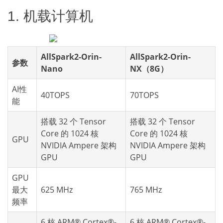
1. 机载计算机
AllSpark2-Orin-
AllSpark2-Orin-
参数
Nano
NX（8G）
AI性
40TOPS
70TOPS
能
搭载 32 个 Tensor
搭载 32 个 Tensor
Core 的 1024 核
Core 的 1024 核
GPU
NVIDIA Ampere 架构
NVIDIA Ampere 架构
GPU
GPU
GPU
最大
625 MHz
765 MHz
频率
6 核 ARM® Cortex®-
6 核 ARM® Cortex®-