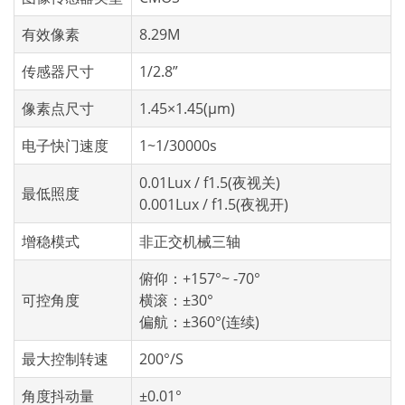
有效像素
8.29M
传感器尺寸
1/2.8”
像素点尺寸
1.45×1.45(μm)
电子快门速度
1~1/30000s
0.01Lux / f1.5(夜视关)
最低照度
0.001Lux / f1.5(夜视开)
增稳模式
非正交机械三轴
俯仰：+157°~ -70°
可控角度
横滚：±30°
偏航：±360°(连续)
最大控制转速
200°/S
角度抖动量
±0.01°