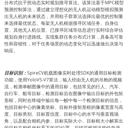
分布式抗干扰动态实时规划搜寻算法。该算法基于MPC模型
预测控制算法，通过建立理想化的无人机运动模型模拟预测
出无人机的未来状态，并用粒子群算法选择出最优的控制量
来选择最优状态。每架无人机根据搜寻区域任务、自身位
置、其他无人机位置、已搜寻区域等信息进行实时综合评估
规划自身行进路线。实现集群任务分布式计算，具备高可靠
性和容错性，对于任务场景的动态变化可以迅速做出决策与
响应。
目标识别：
SpireCV机载图像实时处理SDK的通用目标检测
功能，使用YoloV5-V7算法，输入经由无人机的吊舱的视频
流，检测单帧图像中的通用目标，包括常见的行人、汽车、
自行车、船等目标，检测目标后在图像中输出目标的外包矩
形框，同时在终端中输出每一帧中每一个检测目标的信息，
包括目标中心的像素坐标、目标外接矩形框的像素宽度与高
度、目标类别、目标置信度、目标中心的水平与垂直视场
角，以及配合相机内参、目标实际大小、目标框大小解算出
的目标在相机坐标系下的3D位置，后续可根据这些信息进