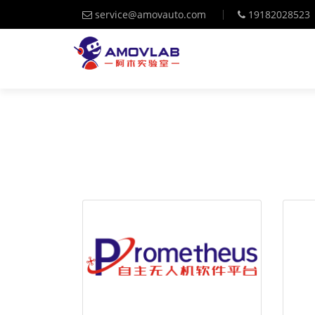
service@amovauto.com
19182028523