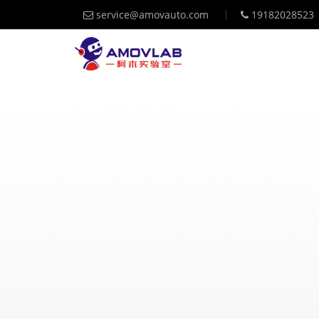
service@amovauto.com
19182028523